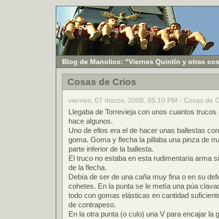
Blog de Manolico: "Viernes Quintín y otras co
Cosas de Crios
viernes, 07 marzo, 2008, 05:10 PM - Cosas de C
Llegaba de Torrevieja con unos cuantos trucos
hace algunos.
Uno de ellos era el de hacer unas ballestas co
goma. Goma y flecha la pillaba una pinza de m
parte inferior de la ballesta.
El truco no estaba en esta rudimentaria arma s
de la flecha.
Debía de ser de una caña muy fina o en su defe
cohetes. En la punta se le metía una púa clava
todo con gomas elásticas en cantidad suficient
de contrapeso.
En la otra punta (o culo) una V para encajar la