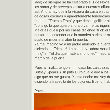
lado) de siempre se ha celebrado el 1 de Novi
los santo y de precepto visitar a nuestros difun
así. Ahora hay que ir la víspera de casa en ca
de cosas oscuras y aparentemente tenebrosas 
frase de "Truco o Trato" y que debe significar
"consigo lo que quiero ahora o ya me las ingeniar
Mejor es que ir por las casas diciendo "trick or 
sentar mal entender que lo manden a tricotar m
susto de muerte al abrir la puerta.
Ya me imagino yo a mi padre abriendo la puerta
diciendo.... ¡Tricotar!. La patada voladora sería 
ming" en "El día que maté al mono feo"... eso, s
marco de la puerta.
Pues al final.... tengo en mi casa las calabazas q
Britney Spears. (Un puto Euro que le doy a los
algo que no me gusta). Y esta noche me voy d
diciendo la frasecita de los cojones. Bueno, hab
Patético.