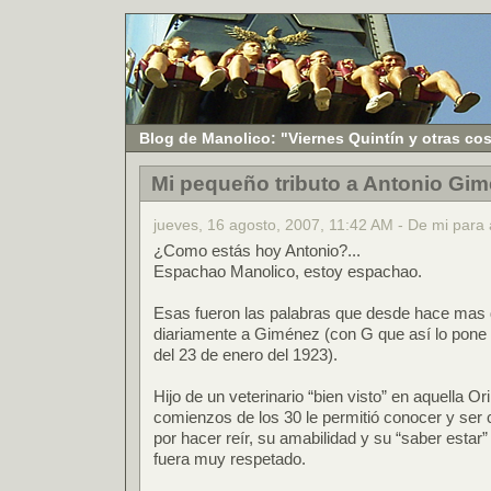
Blog de Manolico: "Viernes Quintín y otras co
Mi pequeño tributo a Antonio Gi
jueves, 16 agosto, 2007, 11:42 AM - De mi para 
¿Como estás hoy Antonio?...
Espachao Manolico, estoy espachao.
Esas fueron las palabras que desde hace mas d
diariamente a Giménez (con G que así lo pone 
del 23 de enero del 1923).
Hijo de un veterinario “bien visto” en aquella Or
comienzos de los 30 le permitió conocer y ser 
por hacer reír, su amabilidad y su “saber esta
fuera muy respetado.