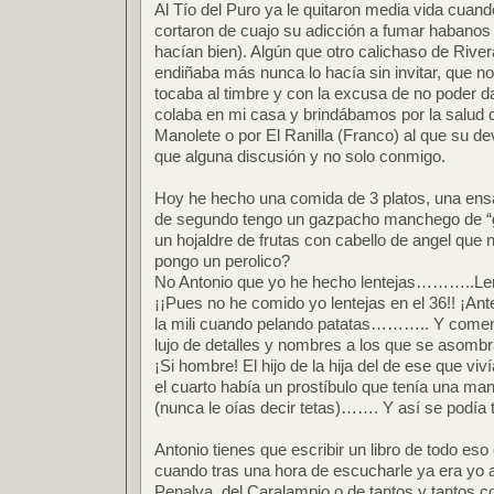
Al Tío del Puro ya le quitaron media vida cuan
cortaron de cuajo su adicción a fumar habanos 
hacían bien). Algún que otro calichaso de River
endiñaba más nunca lo hacía sin invitar, que n
tocaba al timbre y con la excusa de no poder d
colaba en mi casa y brindábamos por la salud d
Manolete o por El Ranilla (Franco) al que su d
que alguna discusión y no solo conmigo.
Hoy he hecho una comida de 3 platos, una ensal
de segundo tengo un gazpacho manchego de “ga
un hojaldre de frutas con cabello de angel que 
pongo un perolico?
No Antonio que yo he hecho lentejas………..Lent
¡¡Pues no he comido yo lentejas en el 36!! ¡An
la mili cuando pelando patatas……….. Y comenz
lujo de detalles y nombres a los que se asomb
¡Si hombre! El hijo de la hija del de ese que v
el cuarto había un prostíbulo que tenía una m
(nunca le oías decir tetas)……. Y así se podía t
Antonio tienes que escribir un libro de todo es
cuando tras una hora de escucharle ya era yo a
Penalva, del Caralampio o de tantos y tantos