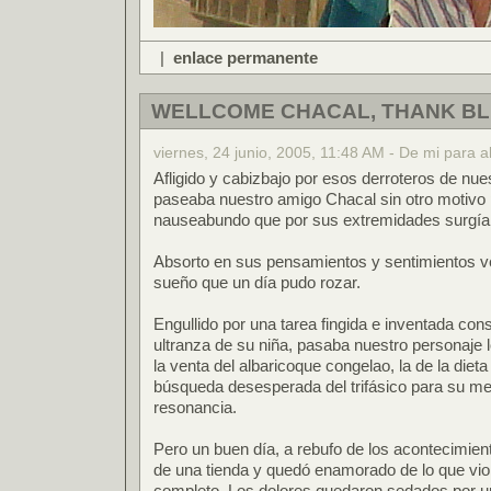
|
enlace permanente
WELLCOME CHACAL, THANK BL
viernes, 24 junio, 2005, 11:48 AM - De mi para a
Afligido y cabizbajo por esos derroteros de nu
paseaba nuestro amigo Chacal sin otro motivo pa
nauseabundo que por sus extremidades surgía
Absorto en sus pensamientos y sentimientos v
sueño que un día pudo rozar.
Engullido por una tarea fingida e inventada cons
ultranza de su niña, pasaba nuestro personaje l
la venta del albaricoque congelao, la de la diet
búsqueda desesperada del trifásico para su mer
resonancia.
Pero un buen día, a rebufo de los acontecimien
de una tienda y quedó enamorado de lo que vio
completo. Los dolores quedaron sedados por un 