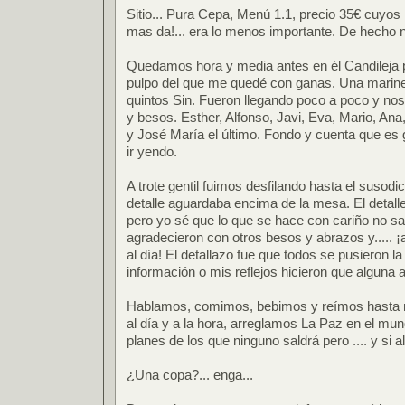
Sitio... Pura Cepa, Menú 1.1, precio 35€ cuyos ma
mas da!... era lo menos importante. De hecho 
Quedamos hora y media antes en él Candileja p
pulpo del que me quedé con ganas. Una mariner
quintos Sin. Fueron llegando poco a poco y no
y besos. Esther, Alfonso, Javi, Eva, Mario, Ana
y José María el último. Fondo y cuenta que es
ir yendo.
A trote gentil fuimos desfilando hasta el susod
detalle aguardaba encima de la mesa. El detalle
pero yo sé que lo que se hace con cariño no sal
agradecieron con otros besos y abrazos y..... ¡
al día! El detallazo fue que todos se pusieron l
información o mis reflejos hicieron que alguna a
Hablamos, comimos, bebimos y reímos hasta 
al día y a la hora, arreglamos La Paz en el mu
planes de los que ninguno saldrá pero .... y si 
¿Una copa?... enga...