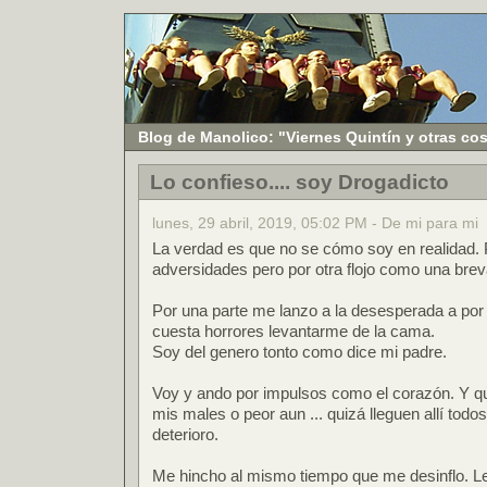
Blog de Manolico: "Viernes Quintín y otras co
Lo confieso.... soy Drogadicto
lunes, 29 abril, 2019, 05:02 PM - De mi para mi
La verdad es que no se cómo soy en realidad. P
adversidades pero por otra flojo como una brev
Por una parte me lanzo a la desesperada a por
cuesta horrores levantarme de la cama.
Soy del genero tonto como dice mi padre.
Voy y ando por impulsos como el corazón. Y q
mis males o peor aun ... quizá lleguen allí todos e
deterioro.
Me hincho al mismo tiempo que me desinflo. Le 