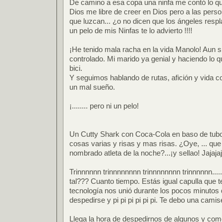
De camino a esa copa una ninfa me contó lo que
Dios me libre de creer en Dios pero a las perso
que luzcan... ¿o no dicen que los ángeles respl
un pelo de mis Ninfas te lo advierto !!!!
¡He tenido mala racha en la vida Manolo! Aun s
controlado. Mi marido ya genial y haciendo lo que
bici.
Y seguimos hablando de rutas, afición y vida c
un mal sueño.
¡........ pero ni un pelo!
Un Cutty Shark con Coca-Cola en baso de tubo 
cosas varias y risas y mas risas. ¿Oye, ... q
nombrado atleta de la noche?...¡y sellao! Jajajajaj
Trinnnnnn trinnnnnnnn trinnnnnnnn trinnnnnn.......
tal??? Cuanto tiempo. Estás igual capulla que t
tecnología nos unió durante los pocos minutos 
despedirse y pi pi pi pi pi pi. Te debo una cami
Llega la hora de despedirnos de algunos y com